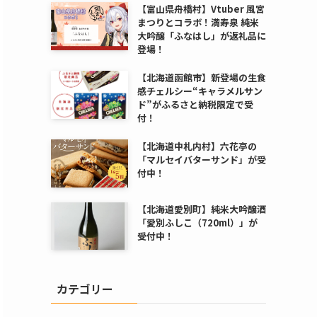
【富山県舟橋村】Vtuber 風宮
まつりとコラボ！満寿泉 純米
大吟醸「ふなはし」が返礼品に
登場！
【北海道函館市】新登場の生食
感チェルシー“キャラメルサン
ド”がふるさと納税限定で受
付！
【北海道中札内村】六花亭の
「マルセイバターサンド」が受
付中！
【北海道愛別町】純米大吟醸酒
「愛別ふしこ（720ml）」が
受付中！
カテゴリー