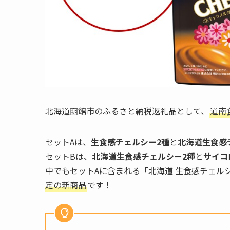
北海道函館市のふるさと納税返礼品として、
道南
セットAは、
生食感チェルシー2種
と
北海道生食感
セットBは、
北海道生食感チェルシー2種
と
サイコ
中でもセットAに含まれる「北海道 生食感チェル
定の新商品
です！